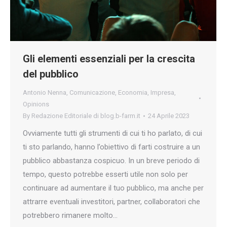
Gli elementi essenziali per la crescita
del pubblico
Antonio Nenna
,
Comunicazione
,
Economia
,
Impresa
,
Opinions
By
Redazione Editoriale di blog.b-farm.it
24 Aprile 2023
Ovviamente tutti gli strumenti di cui ti ho parlato, di cui
ti sto parlando, hanno l’obiettivo di farti costruire a un
pubblico abbastanza cospicuo. In un breve periodo di
tempo, questo potrebbe esserti utile non solo per
continuare ad aumentare il tuo pubblico, ma anche per
attrarre eventuali investitori, partner, collaboratori che
potrebbero rimanere molto…