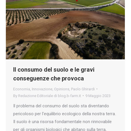
Il consumo del suolo e le gravi
conseguenze che provoca
Economia
,
Innovazione
,
Opinions
,
Paolo Ghirardi
By
Redazione Editoriale di blog.b-farm.it
9 Maggio 2023
Il problema del consumo del suolo sta diventando
pericoloso per l’equilibrio ecologico della nostra terra.
Il suolo è una risorsa fondamentale non rinnovabile
per gli organismi biologici che abitano sulla terra,