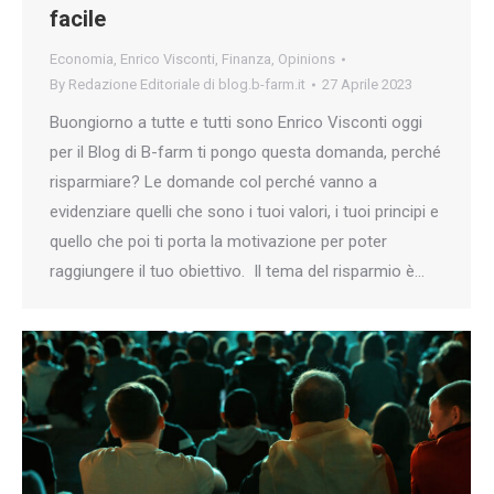
facile
Economia
,
Enrico Visconti
,
Finanza
,
Opinions
By
Redazione Editoriale di blog.b-farm.it
27 Aprile 2023
Buongiorno a tutte e tutti sono Enrico Visconti oggi
per il Blog di B-farm ti pongo questa domanda, perché
risparmiare? Le domande col perché vanno a
evidenziare quelli che sono i tuoi valori, i tuoi principi e
quello che poi ti porta la motivazione per poter
raggiungere il tuo obiettivo. Il tema del risparmio è…