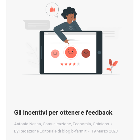
Gli incentivi per ottenere feedback
Antonio Nenna
,
Comunicazione
,
Economia
,
Opinions
By
Redazione Editoriale di blog.b-farm.it
19 Marzo 2023