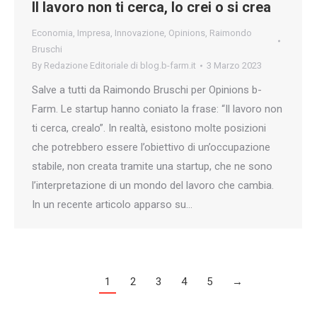
Il lavoro non ti cerca, lo crei o si crea
Economia
,
Impresa
,
Innovazione
,
Opinions
,
Raimondo
Bruschi
By
Redazione Editoriale di blog.b-farm.it
3 Marzo 2023
Salve a tutti da Raimondo Bruschi per Opinions b-
Farm. Le startup hanno coniato la frase: “Il lavoro non
ti cerca, crealo”. In realtà, esistono molte posizioni
che potrebbero essere l’obiettivo di un’occupazione
stabile, non creata tramite una startup, che ne sono
l’interpretazione di un mondo del lavoro che cambia.
In un recente articolo apparso su…
1
2
3
4
5
→