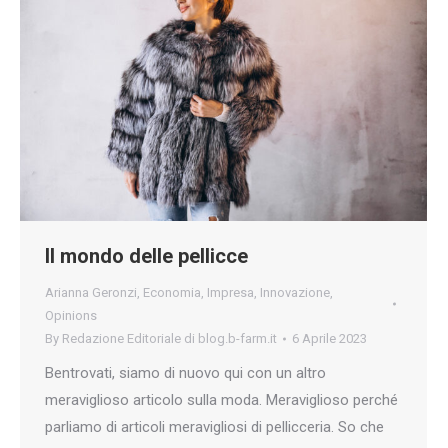
Il mondo delle pellicce
Arianna Geronzi
,
Economia
,
Impresa
,
Innovazione
,
Opinions
By
Redazione Editoriale di blog.b-farm.it
6 Aprile 2023
Bentrovati, siamo di nuovo qui con un altro
meraviglioso articolo sulla moda. Meraviglioso perché
parliamo di articoli meravigliosi di pellicceria. So che