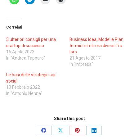
Correlati
5 ulteriori consigli per una
Business Idea, Model e Plan
startup di successo
termini simili ma diversi fra
15 Aprile 2023
loro
In "Andrea Tapparo"
21 Agosto 2017
In "Impresa"
Le basi delle strategie sui
social
13 Febbraio 2022
In "Antonio Nenna"
Share this post
Share
Share
Share
Share