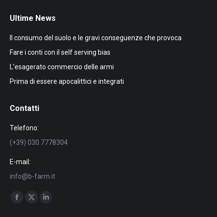
Ultime News
Il consumo del suolo e le gravi conseguenze che provoca
Fare i conti con il self serving bias
L’esagerato commercio delle armi
Prima di essere apocalittici e integrati
Contatti
Telefono:
(+39) 030.7778304
E-mail:
info@b-farm.it
Find us on:
Facebook
X
Linkedin
page
page
page