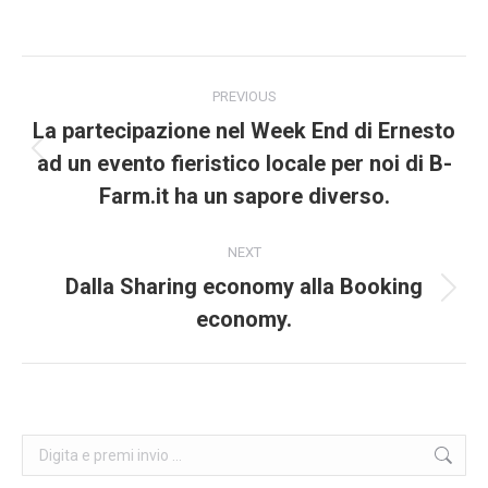
on
on
on
on
Facebook
X
Pinterest
LinkedIn
Post
PREVIOUS
navigation
La partecipazione nel Week End di Ernesto
ad un evento fieristico locale per noi di B-
Previous
post:
Farm.it ha un sapore diverso.
NEXT
Dalla Sharing economy alla Booking
Next
economy.
post:
Search: