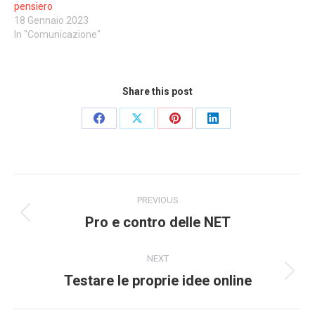
pensiero
18 Gennaio 2023
In "Comunicazione"
Share this post
Share
Share
Share
Share
on
on
on
on
Facebook
X
Pinterest
LinkedIn
Post
PREVIOUS
navigation
Pro e contro delle NET
Previous
post:
NEXT
Testare le proprie idee online
Next
post: