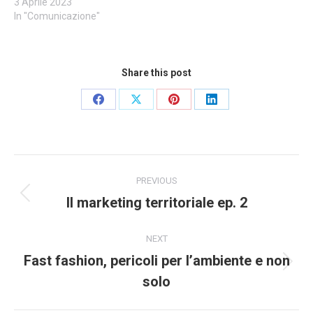
3 Aprile 2023
In "Comunicazione"
Share this post
Share
Share
Share
Share
on
on
on
on
Facebook
X
Pinterest
LinkedIn
Post
PREVIOUS
navigation
Il marketing territoriale ep. 2
Previous
post:
NEXT
Fast fashion, pericoli per l’ambiente e non
Next
solo
post: