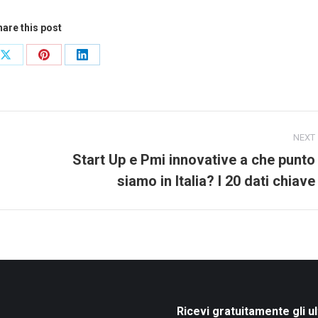
are this post
Share
Share
Share
on
on
on
ook
X
Pinterest
LinkedIn
NEXT
Start Up e Pmi innovative a che punto
Next
siamo in Italia? I 20 dati chiave
post:
Ricevi gratuitamente gli ul