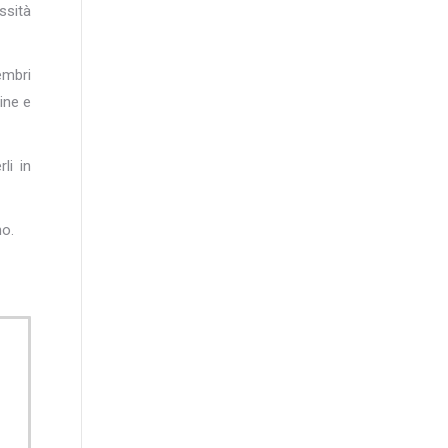
ssità
embri
ine e
li in
no.