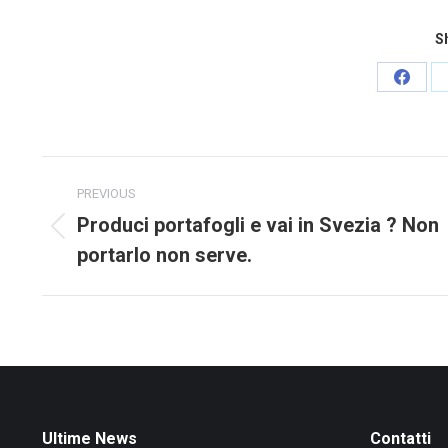
Sh
Share
on
Faceb
Post
PREVIOUS
navigation
Produci portafogli e vai in Svezia ? Non
Previous
portarlo non serve.
post:
Ultime News
Contatti