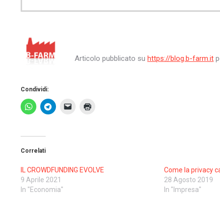
Articolo pubblicato su
https://blog.b-farm.it
p
Condividi:
Correlati
IL CROWDFUNDING EVOLVE
Come la privacy c
9 Aprile 2021
28 Agosto 2019
In "Economia"
In "Impresa"