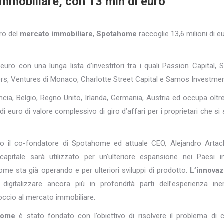
mmobiliare, con 13 mln di euro
uro del
mercato immobiliare
,
Spotahome
raccoglie 13,6 milioni di e
uro con una lunga lista d’investitori tra i quali Passion Capital, 
rs, Ventures di Monaco, Charlotte Street Capital e Samos Investmen
ncia, Belgio, Regno Unito, Irlanda, Germania, Austria ed occupa oltr
di euro di valore complessivo di giro d’affari per i proprietari che si
o il co-fondatore di Spotahome ed attuale CEO, Alejandro Artach
apitale sarà utilizzato per un’ulteriore espansione nei Paesi i
me sta già operando e per ulteriori sviluppi di prodotto.
L’innova
digitalizzare ancora più in profondità parti dell’esperienza ine
roccio al mercato immobiliare.
home
è stato fondato con l’obiettivo di risolvere il problema di