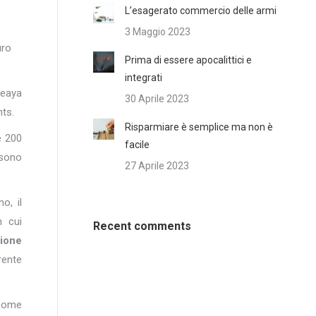
L’esagerato commercio delle armi
3 Maggio 2023
uro
Prima di essere apocalittici e
integrati
Seaya
30 Aprile 2023
ts.
Risparmiare è semplice ma non è
e 200
facile
 sono
27 Aprile 2023
o, il
n cui
Recent comments
zione
rente
 come