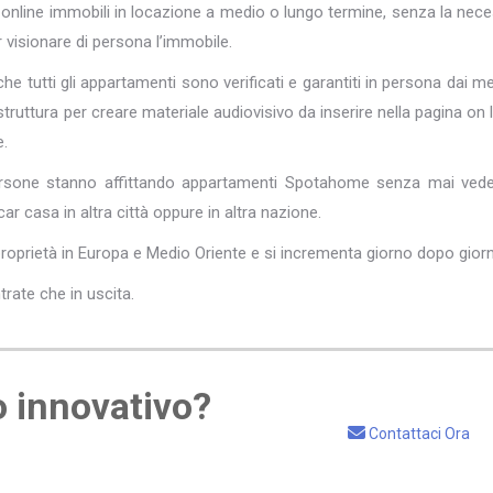
 online immobili in locazione a medio o lungo termine, senza la nece
r visionare di persona l’immobile.
he tutti gli appartamenti sono verificati e garantiti in persona dai m
truttura per creare materiale audiovisivo da inserire nella pagina on l
e.
ersone stanno affittando appartamenti Spotahome senza mai veder
ar casa in altra città oppure in altra nazione.
proprietà in Europa e Medio Oriente e si incrementa giorno dopo gior
ntrate che in uscita.
o innovativo?
Contattaci Ora