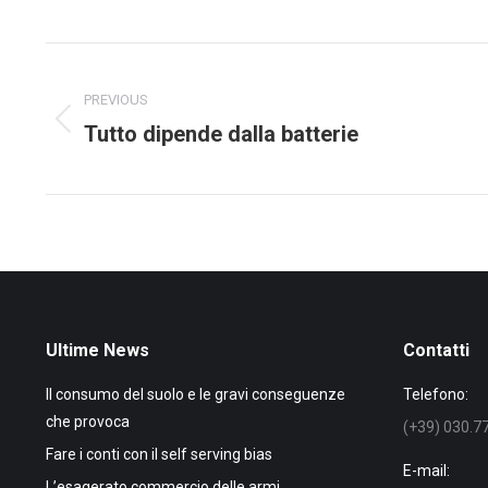
on
Faceb
Post
navigation
PREVIOUS
Tutto dipende dalla batterie
Previous
post:
Ultime News
Contatti
Il consumo del suolo e le gravi conseguenze
Telefono:
che provoca
(+39) 030.7
Fare i conti con il self serving bias
E-mail:
L’esagerato commercio delle armi