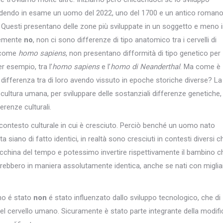
ndendo in esame un uomo del 2022, uno del 1700 e un antico romano
i? Questi presentano delle zone più sviluppate in un soggetto e meno 
cemente
no
, non ci sono differenze di tipo anatomico tra i cervelli di
i come
homo sapiens
, non presentano difformità di tipo genetico per
r esempio, tra l’
homo sapiens
e l’
homo di Neanderthal
. Ma come è
a differenza tra di loro avendo vissuto in epoche storiche diverse? La
di cultura umana, per sviluppare delle sostanziali differenze genetiche
erenze culturali.
 contesto culturale in cui è cresciuto. Perciò benché un uomo nato
ano di fatto identici, in realtà sono cresciuti in contesti diversi ch
acchina del tempo e potessimo invertire rispettivamente il bambino c
rebbero in maniera assolutamente identica, anche se nati con migliai
ano é stato
non
é stato influenzato dallo sviluppo tecnologico, che di
l cervello umano. Sicuramente è stato parte integrante della modifi