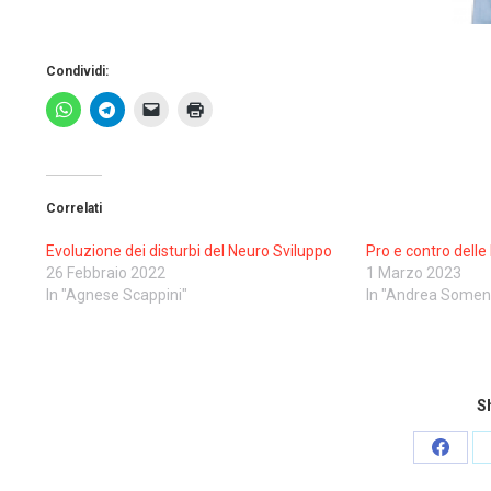
Condividi:
Correlati
Evoluzione dei disturbi del Neuro Sviluppo
Pro e contro delle
26 Febbraio 2022
1 Marzo 2023
In "Agnese Scappini"
In "Andrea Somen
Sh
Share