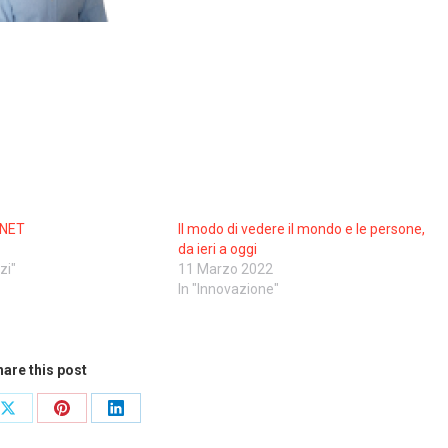
 NET
Il modo di vedere il mondo e le persone,
da ieri a oggi
zi"
11 Marzo 2022
In "Innovazione"
are this post
Share
Share
Share