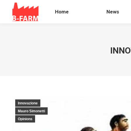
Home
News
Home
News
INNO
Innovazione
Mauro Simonetti
Opinions