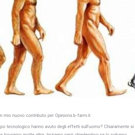
un mio nuovo contributo per Opinions.b-farm.it.
ppo tecnologico hanno avuto degli effetti sull’uomo? Chiaramente si
ne troviamo molte altre. Iniziamo però chiedendoci se lo sviluppo