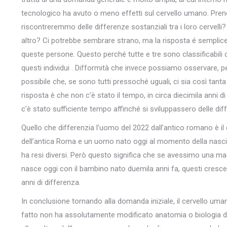
tecnologico ha avuto o meno effetti sul cervello umano. Pre
riscontreremmo delle differenze sostanziali tra i loro cervell
altro? Ci potrebbe sembrare strano, ma la risposta é sempli
queste persone. Questo perché tutte e tre sono classificabil
questi individui . Difformità che invece possiamo osservare, pe
possibile che, se sono tutti pressoché uguali, ci sia così tant
risposta è che non c’è stato il tempo, in circa diecimila anni 
c’è stato sufficiente tempo affinché si sviluppassero delle diff
Quello che differenzia l’uomo del 2022 dall’antico romano è il
dell’antica Roma e un uomo nato oggi al momento della nascita si
ha resi diversi. Però questo significa che se avessimo una m
nasce oggi con il bambino nato duemila anni fa, questi cresce
anni di differenza.
In conclusione tornando alla domanda iniziale, il cervello um
fatto non ha assolutamente modificato anatomia o biologia de