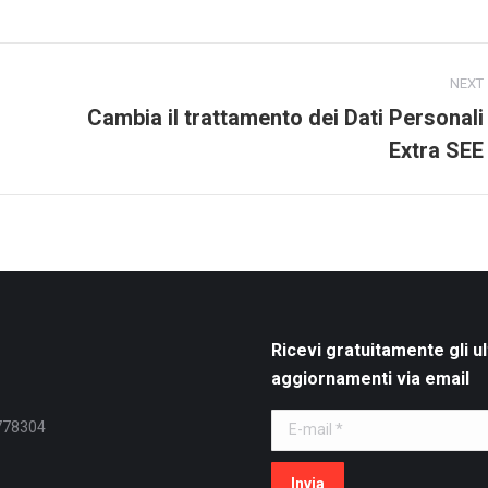
on
on
on
ook
X
Pinterest
LinkedIn
NEXT
Cambia il trattamento dei Dati Personali
Next
Extra SEE
post:
Ricevi gratuitamente gli ul
aggiornamenti via email
E-mail *
778304
Invia