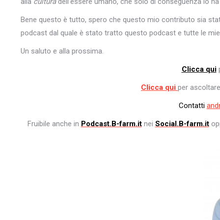
alla
cultura
dell’essere umano, che solo di conseguenza lo ha
Bene questo è tutto, spero che questo mio contributo sia stato i
podcast dal quale è stato tratto questo podcast e tutte le mie
Un saluto e alla prossima.
Clicca qui
p
Clicca qui
per ascoltare
Contatti
and
Fruibile anche in
Podcast.B-farm.it
nei
Social.B-farm.it
opp