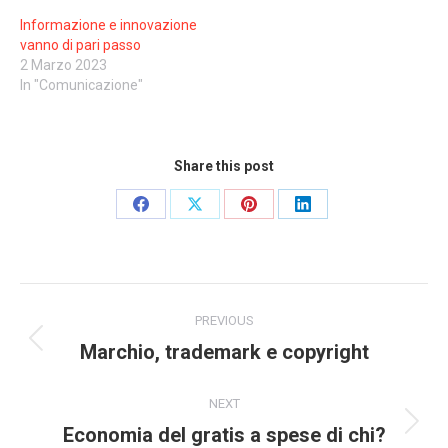
Informazione e innovazione
vanno di pari passo
2 Marzo 2023
In "Comunicazione"
Share this post
Share
Share
Share
Share
on
on
on
on
Facebook
X
Pinterest
LinkedIn
Post
PREVIOUS
navigation
Marchio, trademark e copyright
Previous
post:
NEXT
Economia del gratis a spese di chi?
Next