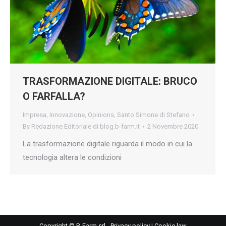
TRASFORMAZIONE DIGITALE: BRUCO
O FARFALLA?
Impresa
,
Innovazione
,
Opinions
,
Santo Simone di Stefano
By
Redazione Editoriale di blog.b-farm.it
2 Novembre 2020
La trasformazione digitale riguarda il modo in cui la
tecnologia altera le condizioni
Copyright © B-Farm srl -
Privacy policy
|
Cookie law