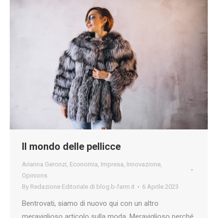
Il mondo delle pellicce
Arianna Geronzi
,
Economia
,
Impresa
,
Innovazione
,
Opinions
By
Redazione Editoriale di blog.b-farm.it
6 Aprile 2023
Bentrovati, siamo di nuovo qui con un altro
meraviglioso articolo sulla moda. Meraviglioso perché