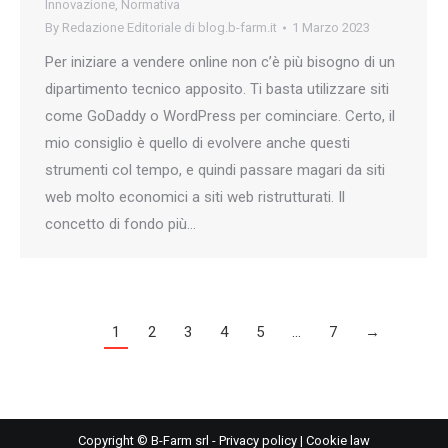
Innovazione
,
Normativa
By
Redazione Editoriale di blog.b-farm.it
1 Marzo 2023
Per iniziare a vendere online non c’è più bisogno di un
dipartimento tecnico apposito. Ti basta utilizzare siti
come GoDaddy o WordPress per cominciare. Certo, il
mio consiglio è quello di evolvere anche questi
strumenti col tempo, e quindi passare magari da siti
web molto economici a siti web ristrutturati. Il
concetto di fondo più…
1
2
3
4
5
…
7
→
Copyright © B-Farm srl -
Privacy policy
|
Cookie law