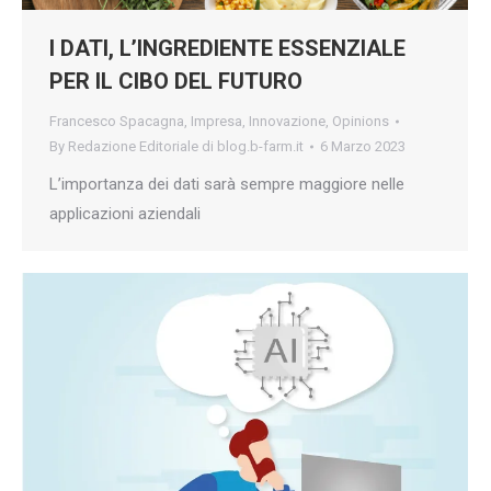
I DATI, L’INGREDIENTE ESSENZIALE
PER IL CIBO DEL FUTURO
Francesco Spacagna
,
Impresa
,
Innovazione
,
Opinions
By
Redazione Editoriale di blog.b-farm.it
6 Marzo 2023
L’importanza dei dati sarà sempre maggiore nelle
applicazioni aziendali