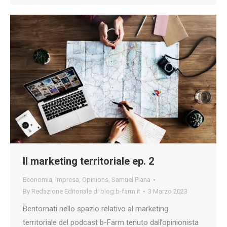
Il marketing territoriale ep. 2
Economia
,
Impresa
,
Opinions
,
Samuel Piana
By
Redazione Editoriale di blog.b-farm.it
3 Marzo 2023
Bentornati nello spazio relativo al marketing
territoriale del podcast b-Farm tenuto dall’opinionista