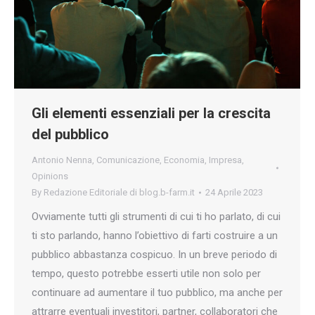
Gli elementi essenziali per la crescita
del pubblico
Antonio Nenna
,
Comunicazione
,
Economia
,
Impresa
,
Opinions
By
Redazione Editoriale di blog.b-farm.it
24 Aprile 2023
Ovviamente tutti gli strumenti di cui ti ho parlato, di cui
ti sto parlando, hanno l’obiettivo di farti costruire a un
pubblico abbastanza cospicuo. In un breve periodo di
tempo, questo potrebbe esserti utile non solo per
continuare ad aumentare il tuo pubblico, ma anche per
attrarre eventuali investitori, partner, collaboratori che