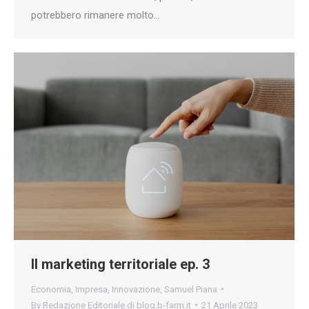
potrebbero rimanere molto…
Il marketing territoriale ep. 3
Economia
,
Impresa
,
Innovazione
,
Samuel Piana
By
Redazione Editoriale di blog.b-farm.it
21 Aprile 2023