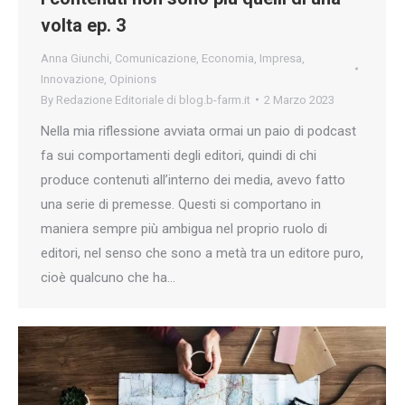
volta ep. 3
Anna Giunchi
,
Comunicazione
,
Economia
,
Impresa
,
Innovazione
,
Opinions
By
Redazione Editoriale di blog.b-farm.it
2 Marzo 2023
Nella mia riflessione avviata ormai un paio di podcast
fa sui comportamenti degli editori, quindi di chi
produce contenuti all’interno dei media, avevo fatto
una serie di premesse. Questi si comportano in
maniera sempre più ambigua nel proprio ruolo di
editori, nel senso che sono a metà tra un editore puro,
cioè qualcuno che ha…