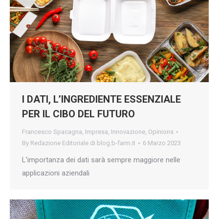
I DATI, L’INGREDIENTE ESSENZIALE
PER IL CIBO DEL FUTURO
Francesco Spacagna
,
Impresa
,
Innovazione
,
Opinions
By
Redazione Editoriale di blog.b-farm.it
6 Marzo 2023
L’importanza dei dati sarà sempre maggiore nelle
applicazioni aziendali