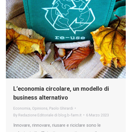
L’economia circolare, un modello di
business alternativo
Economia
,
Opinions
,
Paolo Ghirardi
By
Redazione Editoriale di blog.b-farm.it
6 Marzo 2023
Innovare, rinnovare, riusare e riciclare sono le