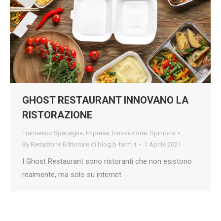
GHOST RESTAURANT INNOVANO LA
RISTORAZIONE
Francesco Spacagna
,
Impresa
,
Innovazione
,
Opinions
By
Redazione Editoriale di blog.b-farm.it
1 Aprile 2021
I Ghost Restaurant sono ristoranti che non esistono
realmente, ma solo su internet.