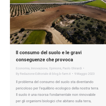
Il consumo del suolo e le gravi
conseguenze che provoca
Economia
,
Innovazione
,
Opinions
,
Paolo Ghirardi
By
Redazione Editoriale di blog.b-farm.it
9 Maggio 2023
Il problema del consumo del suolo sta diventando
pericoloso per l’equilibrio ecologico della nostra terra.
Il suolo è una risorsa fondamentale non rinnovabile
per gli organismi biologici che abitano sulla terra,