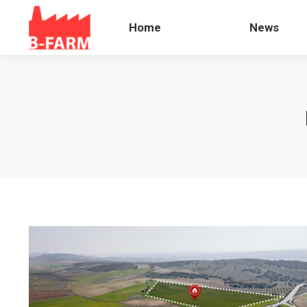
Home
News
Home
News