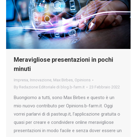
Meravigliose presentazioni in pochi
minuti
Impresa
,
Innovazione
,
Max Birbes
,
Opinions
By
Redazione Editoriale di blog.b-farm.it
23 Febbraio 2022
Buongiorno a tutti, sono Max Birbes e questo è un
mio nuovo contributo per Opinions.b-farm.it. Oggi
vorrei parlarvi di di pasteup.it, l’applicazione gratuita o
quasi per creare e condividere online meravigliose
presentazioni in modo facile e senza dover essere un