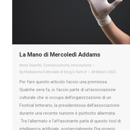
La Mano di Mercoledì Addams
Anna Giunchi
,
Comunicazione
,
Innovazione
By
Redazione Editoriale di blog.b-farm.it
28 Marzo 2023
Per fare questo articolo faccio una premessa.
Qualche sera fa, io faccio parte di un’associazione
culturale che si occupa dell’organizzazione di un
Festival letterario, la presidentessa dell’associazione
durante una recente riunione è piuttosto allarmata.
Tra l’allarmato e l’affascinante parla di questo tool di
intelligenza artificiale, sostanzialmente l’ha proprio