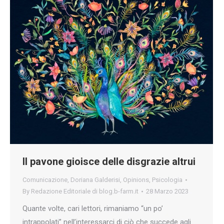
Il pavone gioisce delle disgrazie altrui
Comunicazione
,
Doriana Galderisi
,
Opinions
,
Psicologia
By
Redazione Editoriale di blog.b-farm.it
28 Marzo 2023
Quante volte, cari lettori, rimaniamo “un po’
intrappolati” nell’interessarci di ciò che succede agli