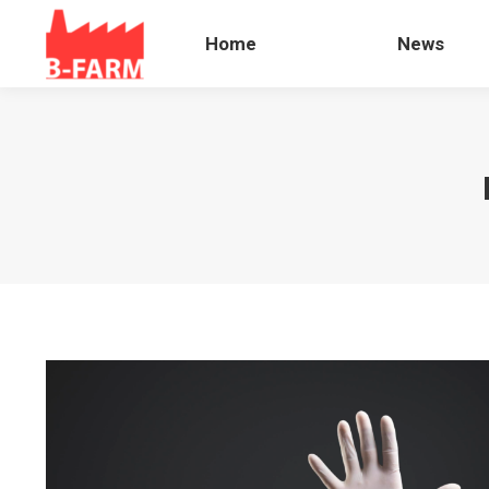
Home
News
Home
News