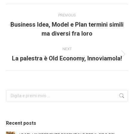
Facebook
X
Pinterest
LinkedIn
Post
PREVIOUS
navigation
Business Idea, Model e Plan termini simili
Previous
ma diversi fra loro
post:
NEXT
La palestra è Old Economy, Innoviamola!
Next
post:
Search:
Recent posts