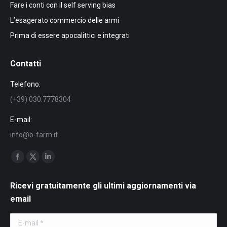
Fare i conti con il self serving bias
L’esagerato commercio delle armi
Prima di essere apocalittici e integrati
Contatti
Telefono:
(+39) 030.7778304
E-mail:
info@b-farm.it
Find us on:
Facebook
X
Linkedin
page
page
page
Ricevi gratuitamente gli ultimi aggiornamenti via
opens
opens
opens
email
in
in
in
new
new
new
E-mail *