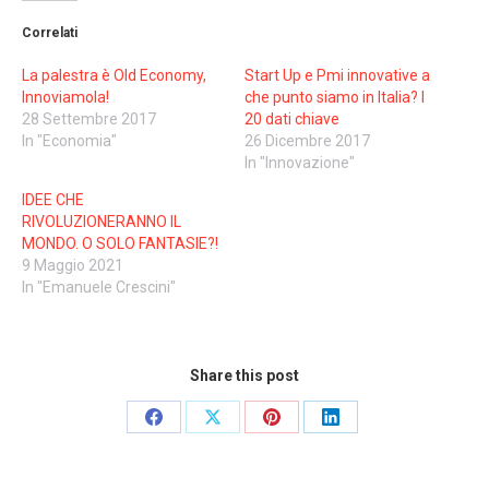
Correlati
La palestra è Old Economy,
Start Up e Pmi innovative a
Innoviamola!
che punto siamo in Italia? I
28 Settembre 2017
20 dati chiave
In "Economia"
26 Dicembre 2017
In "Innovazione"
IDEE CHE
RIVOLUZIONERANNO IL
MONDO. O SOLO FANTASIE?!
9 Maggio 2021
In "Emanuele Crescini"
Share this post
Share
Share
Share
Share
on
on
on
on