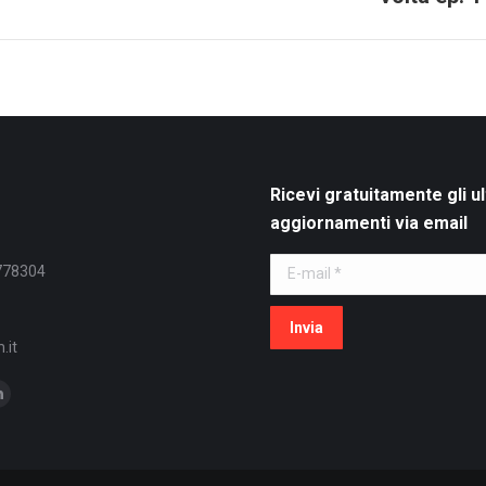
post:
Ricevi gratuitamente gli ul
aggiornamenti via email
E-mail *
778304
Invia
.it
Linkedin
page
s
opens