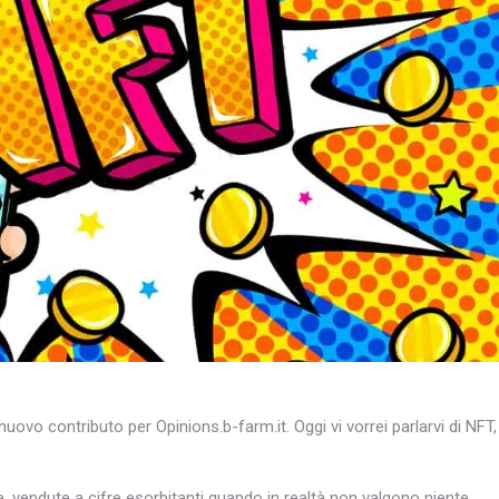
vo contributo per Opinions.b-farm.it. Oggi vi vorrei parlarvi di NFT,
e, vendute a cifre esorbitanti quando in realtà non valgono niente.