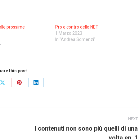
alle prossime
Pro e contro delle NET
1 Marzo 2023
1
In "Andrea Somenzi"
"
are this post
Share
Share
Share
on
on
on
ook
X
Pinterest
LinkedIn
NEXT
I contenuti non sono più quelli di una
Next
volta ep. 1