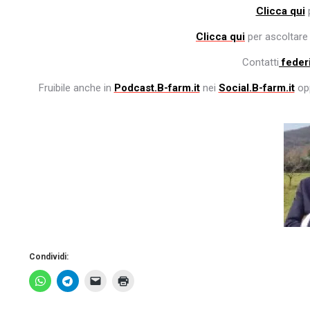
Clicca qui
p
Clicca qui
per ascoltare 
Contatti
feder
Fruibile anche in
Podcast.B-farm.it
nei
Social.B-farm.it
opp
Condividi: