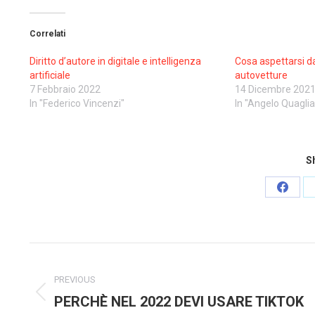
Correlati
Diritto d’autore in digitale e intelligenza
Cosa aspettarsi d
artificiale
autovetture
7 Febbraio 2022
14 Dicembre 202
In "Federico Vincenzi"
In "Angelo Quaglia
Sh
Share
on
Faceb
Post
navigation
PREVIOUS
PERCHÈ NEL 2022 DEVI USARE TIKTOK
Previous