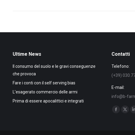
post:
Ultime News
Contatti
Il consumo del suolo e le gravi conseguenze
Telefono:
che provoca
(+39) 030.7
Fare i conti con il self serving bias
E-mail:
L’esagerato commercio delle armi
info@b-farm
Prima di essere apocalittici e integrati
Find us on:
Facebook
X
page
page
opens
open