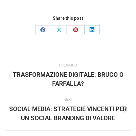
Share this post
Share
Share
Share
Share
on
on
on
on
Facebook
X
Pinterest
LinkedIn
Post
PREVIOUS
navigation
TRASFORMAZIONE DIGITALE: BRUCO O
Previous
FARFALLA?
post:
NEXT
SOCIAL MEDIA: STRATEGIE VINCENTI PER
Next
UN SOCIAL BRANDING DI VALORE
post: