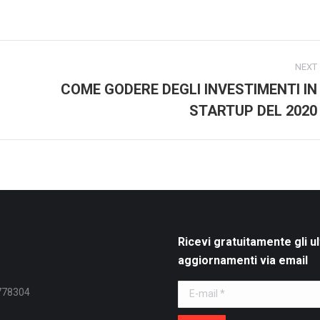
on
on
on
ook
X
Pinterest
LinkedIn
NEXT
COME GODERE DEGLI INVESTIMENTI IN
Next
STARTUP DEL 2020
post:
Ricevi gratuitamente gli ul
aggiornamenti via email
E-mail *
778304