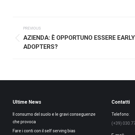
on
Faceb
Post
PREVIOUS
navigation
AZIENDA: È OPPORTUNO ESSERE EARLY
Previous
ADOPTERS?
post:
Ultime News
Contatti
Il consumo del suolo e le gravi conseguenze
Telefono:
che provoca
(+39) 030.7
Fare i conti con il self serving bias