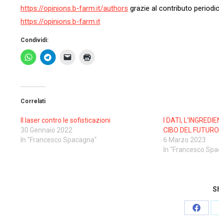
https://opinions.b-farm.it/
authors
grazie al contributo periodic
https://opinions.b-farm.it
Condividi:
Correlati
Il laser contro le sofisticazioni
I DATI, L’INGREDI
30 Gennaio 2022
CIBO DEL FUTUR
In "Francesco Spacagna"
6 Marzo 2023
In "Francesco Sp
Sh
Share