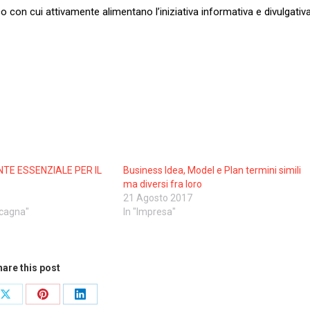
o con cui attivamente alimentano l’iniziativa informativa e divulgativa
ENTE ESSENZIALE PER IL
Business Idea, Model e Plan termini simili
O
ma diversi fra loro
21 Agosto 2017
acagna"
In "Impresa"
are this post
Share
Share
Share