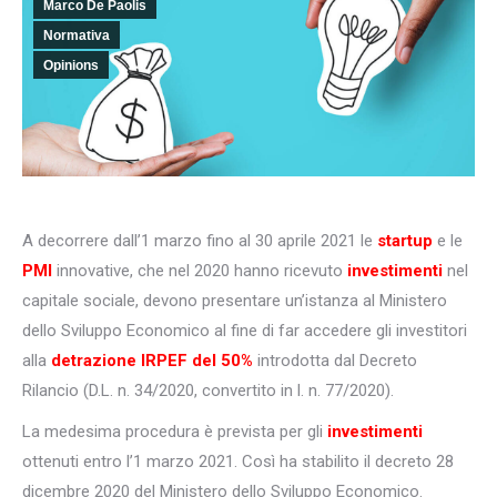
Marco De Paolis
Normativa
Opinions
A decorrere dall’1 marzo fino al 30 aprile 2021 le
startup
e le
PMI
innovative, che nel 2020 hanno ricevuto
investimenti
nel
capitale sociale, devono presentare un’istanza al Ministero
dello Sviluppo Economico al fine di far accedere gli investitori
alla
detrazione
IRPEF
del
50%
introdotta dal Decreto
Rilancio (D.L. n. 34/2020, convertito in l. n. 77/2020).
La medesima procedura è prevista per gli
investimenti
ottenuti entro l’1 marzo 2021. Così ha stabilito il decreto 28
dicembre 2020 del Ministero dello Sviluppo Economico.