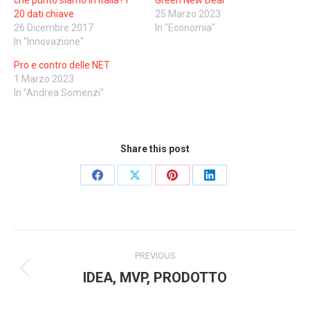
20 dati chiave
25 Marzo 2023
26 Dicembre 2017
In "Economia"
In "Innovazione"
Pro e contro delle NET
1 Marzo 2023
In "Andrea Somenzi"
Share this post
Share
Share
Share
Share
on
on
on
on
Facebook
X
Pinterest
LinkedIn
Post
PREVIOUS
navigation
IDEA, MVP, PRODOTTO
Previous
post: