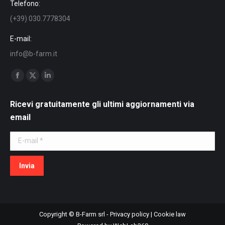
Telefono:
(+39) 030.7778304
E-mail:
info@b-farm.it
Find us on:
Facebook
X
Linkedin
page
page
page
Ricevi gratuitamente gli ultimi aggiornamenti via
opens
opens
opens
email
in
in
in
new
new
new
E-mail *
window
window
window
Invia
Copyright © B-Farm srl -
Privacy policy
|
Cookie law