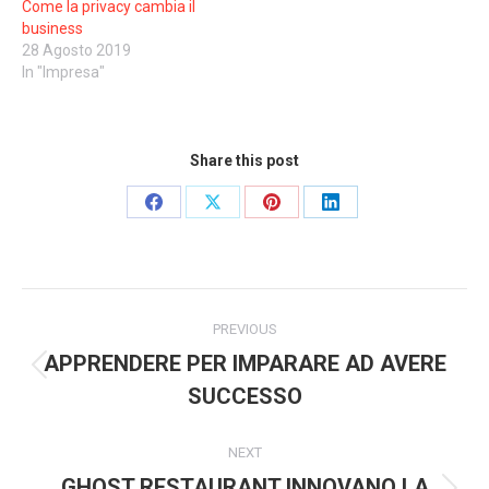
Come la privacy cambia il
business
28 Agosto 2019
In "Impresa"
Share this post
Share
Share
Share
Share
on
on
on
on
Facebook
X
Pinterest
LinkedIn
Post
PREVIOUS
navigation
APPRENDERE PER IMPARARE AD AVERE
Previous
SUCCESSO
post:
NEXT
GHOST RESTAURANT INNOVANO LA