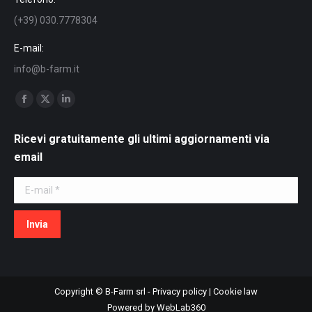
(+39) 030.7778304
E-mail:
info@b-farm.it
Find us on:
Facebook
X
Linkedin
page
page
page
Ricevi gratuitamente gli ultimi aggiornamenti via
opens
opens
opens
email
in
in
in
new
new
new
E-mail *
window
window
window
Invia
Copyright © B-Farm srl -
Privacy policy
|
Cookie law
Powered by
WebLab360