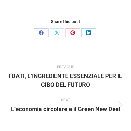
Share this post
Share
Share
Share
Share
on
on
on
on
Facebook
X
Pinterest
LinkedIn
Post
PREVIOUS
navigation
I DATI, L’INGREDIENTE ESSENZIALE PER IL
Previous
CIBO DEL FUTURO
post:
NEXT
L’economia circolare e il Green New Deal
Next
post: