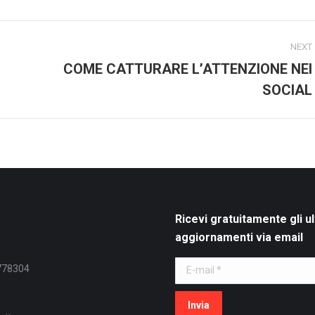
ook
X
Pinterest
LinkedIn
NEXT
COME CATTURARE L’ATTENZIONE NEI
Next
SOCIAL
post:
Ricevi gratuitamente gli ul
aggiornamenti via email
E-mail *
778304
Invia