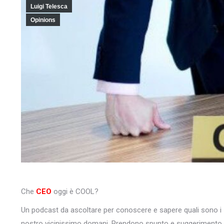
Luigi Telesca
Opinions
Che
CEO
oggi è COOL?
Un podcast da ascoltare per conoscere e sapere quali sono i
nostro vicinissimo domani. Prendono spunto e suggerimento d