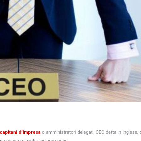
capitani d’impresa
o amministratori delegati, CEO detta in Inglese, 
a quanto già intravediamo oggi.