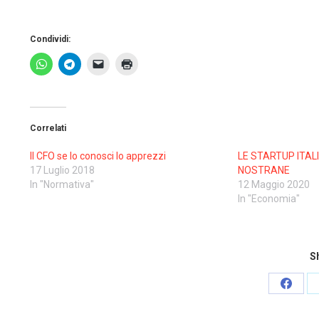
Condividi:
Correlati
Il CFO se lo conosci lo apprezzi
LE STARTUP ITA
17 Luglio 2018
NOSTRANE
In "Normativa"
12 Maggio 2020
In "Economia"
Sh
Share
on