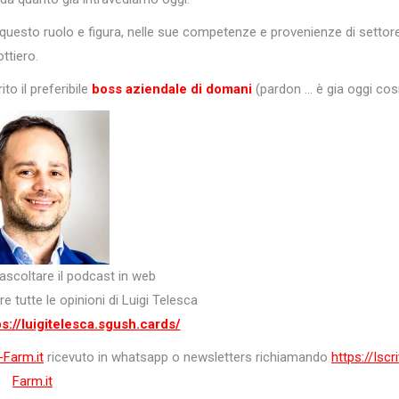
questo ruolo e figura, nelle sue competenze e provenienze di settore
ttiero.
o il preferibile
boss aziendale di domani
(pardon … è gia oggi cosi
ascoltare il podcast in web
e tutte le opinioni di Luigi Telesca
s:/
/luigitelesca.sgush.cards/
-Farm.it
ricevuto in whatsapp o newsletters richiamando
https://Iscri
Farm.it