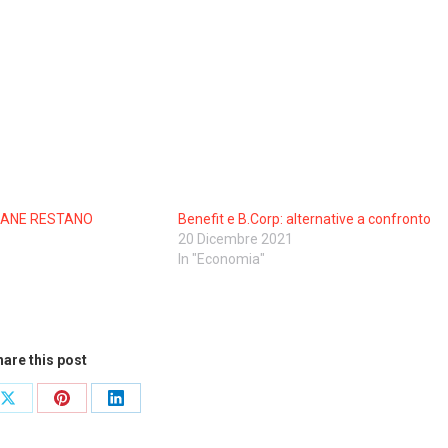
LIANE RESTANO
Benefit e B.Corp: alternative a confronto
20 Dicembre 2021
In "Economia"
are this post
Share
Share
Share
on
on
on