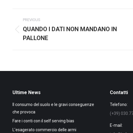
Faceb
Post
PREVIOUS
navigation
QUANDO I DATI NON MANDANO IN
Previous
PALLONE
post:
Ultime News
Contatti
Il consumo del suolo e le gravi conseguenze
Telefono:
che provoca
(+39) 030.7
Fare i conti con il self serving bias
E-mail:
L’esagerato commercio delle armi