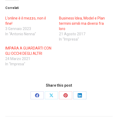
Correlati
L’online è il mezzo, non il
Business Idea, Model e Plan
fine!
termini simili ma diversi fra
3 Gennaio 2023
loro
In "Antonio Nenna"
21 Agosto 2017
In "Impresa"
IMPARA A GUARDARTI CON
GLI OCCHI DEGLI ALTRI
24 Marzo 2021
In "Impresa"
Share this post
Share
Share
Share
Share
on
on
on
on
Facebook
X
Pinterest
LinkedIn