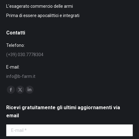
L’esagerato commercio delle armi
Prima di essere apocalittici e integrati
Contatti
Telefono:
(+39) 030.7778304
E-mail:
info@b-farm.it
Find us on:
Facebook
X
Linkedin
page
page
page
Ricevi gratuitamente gli ultimi aggiornamenti via
opens
opens
opens
email
in
in
in
new
new
new
E-mail *
window
window
window