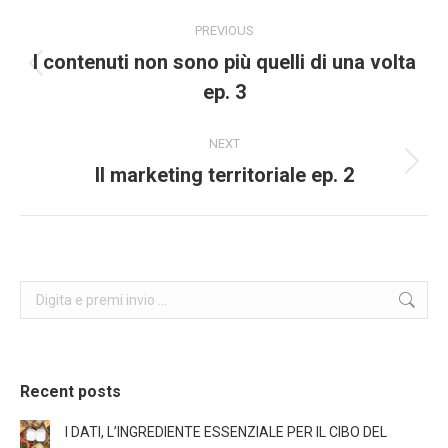
Post
PREVIOUS
navigation
I contenuti non sono più quelli di una volta
Previous
ep. 3
post:
NEXT
Il marketing territoriale ep. 2
Next
post:
Search:
Recent posts
I DATI, L’INGREDIENTE ESSENZIALE PER IL CIBO DEL