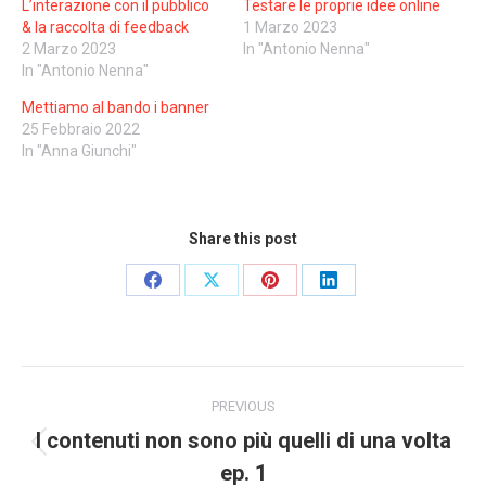
L’interazione con il pubblico
Testare le proprie idee online
& la raccolta di feedback
1 Marzo 2023
2 Marzo 2023
In "Antonio Nenna"
In "Antonio Nenna"
Mettiamo al bando i banner
25 Febbraio 2022
In "Anna Giunchi"
Share this post
Share
Share
Share
Share
on
on
on
on
Facebook
X
Pinterest
LinkedIn
Post
PREVIOUS
navigation
I contenuti non sono più quelli di una volta
Previous
ep. 1
post: