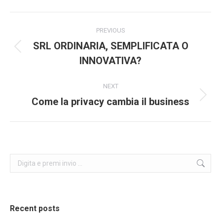
Facebook
X
Pinterest
LinkedIn
Post
PREVIOUS
navigation
SRL ORDINARIA, SEMPLIFICATA O
Previous
INNOVATIVA?
post:
NEXT
Come la privacy cambia il business
Next
post:
Search:
Recent posts