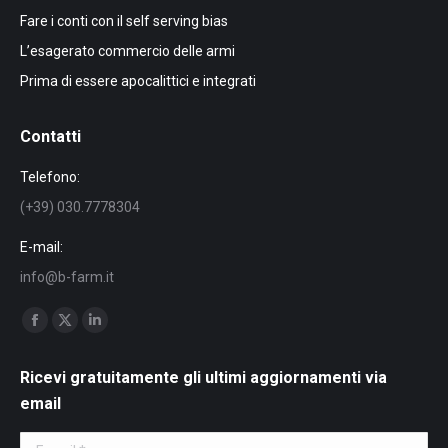
Fare i conti con il self serving bias
L’esagerato commercio delle armi
Prima di essere apocalittici e integrati
Contatti
Telefono:
(+39) 030.7778304
E-mail:
info@b-farm.it
Find us on:
Facebook
X
Linkedin
page
page
page
Ricevi gratuitamente gli ultimi aggiornamenti via
opens
opens
opens
email
in
in
in
new
new
new
E-mail *