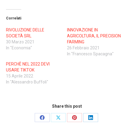
Correlati
RIVOLUZIONE DELLE
INNOVAZIONE IN
SOCIETÀ SRL
AGRICOLTURA, IL PRECISION
30 Marzo 2021
FARMING
In "Economia"
26 Febbraio 2021
In "Francesco Spacagna"
PERCHÈ NEL 2022 DEVI
USARE TIKTOK
15 Aprile 2022
In "Alessandro Buffoli"
Share this post
Share
Share
Share
Share
on
on
on
on