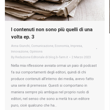
I contenuti non sono più quelli di una
volta ep. 3
Anna Giunchi
,
Comunicazione
,
Economia
,
Impresa
,
Innovazione
,
Opinions
By
Redazione Editoriale di blog.b-farm.it
2 Marzo 2023
Nella mia riflessione avviata ormai un paio di podcast
fa sui comportamenti degli editori, quindi di chi
produce contenuti all’interno dei media, avevo fatto
una serie di premesse. Questi si comportano in
maniera sempre più ambigua nel proprio ruolo di
editori, nel senso che sono a metà tra un editore
puro, cioè qualcuno che ha…