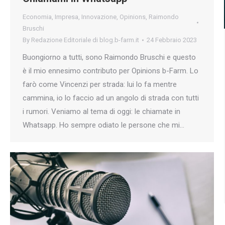
Economia
,
Impresa
,
Innovazione
,
Opinions
,
Raimondo
Bruschi
By
Redazione Editoriale di blog.b-farm.it
24 Febbraio 2023
Buongiorno a tutti, sono Raimondo Bruschi e questo
è il mio ennesimo contributo per Opinions b-Farm. Lo
farò come Vincenzi per strada: lui lo fa mentre
cammina, io lo faccio ad un angolo di strada con tutti
i rumori. Veniamo al tema di oggi: le chiamate in
Whatsapp. Ho sempre odiato le persone che mi…