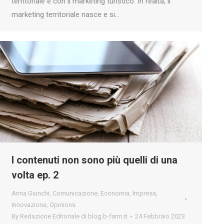
territoriale e con il marketing turistico. In realtà, il
marketing territoriale nasce e si…
I contenuti non sono più quelli di una
volta ep. 2
Anna Giunchi
,
Comunicazione
,
Economia
,
Impresa
,
Innovazione
,
Opinions
By
Redazione Editoriale di blog.b-farm.it
24 Febbraio 2023