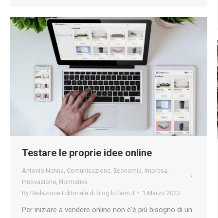
Testare le proprie idee online
Antonio Nenna
,
Comunicazione
,
Economia
,
Impresa
,
Innovazione
,
Normativa
By
Redazione Editoriale di blog.b-farm.it
1 Marzo 2023
Per iniziare a vendere online non c’è più bisogno di un