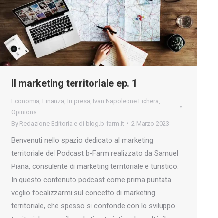
Il marketing territoriale ep. 1
Economia
,
Finanza
,
Impresa
,
Ivan Napoleone Fichera
,
Opinions
By
Redazione Editoriale di blog.b-farm.it
2 Marzo 2023
Benvenuti nello spazio dedicato al marketing
territoriale del Podcast b-Farm realizzato da Samuel
Piana, consulente di marketing territoriale e turistico.
In questo contenuto podcast come prima puntata
voglio focalizzarmi sul concetto di marketing
territoriale, che spesso si confonde con lo sviluppo