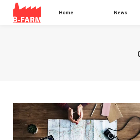
Home
News
Home
News