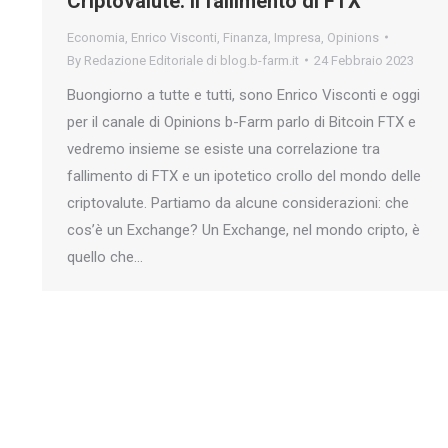
Criptovalute: il fallimento di FTX
Economia
,
Enrico Visconti
,
Finanza
,
Impresa
,
Opinions
By
Redazione Editoriale di blog.b-farm.it
24 Febbraio 2023
Buongiorno a tutte e tutti, sono Enrico Visconti e oggi
per il canale di Opinions b-Farm parlo di Bitcoin FTX e
vedremo insieme se esiste una correlazione tra
fallimento di FTX e un ipotetico crollo del mondo delle
criptovalute. Partiamo da alcune considerazioni: che
cos’è un Exchange? Un Exchange, nel mondo cripto, è
quello che…