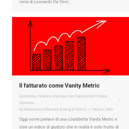
cena di Leonardo Da Vinci…
Il fatturato come Vanity Metric
Economia
,
Finanza
,
Impresa
,
Ivan Napoleone Fichera
,
Opinions
By
Redazione Editoriale di blog.b-farm.it
1 Marzo 2023
Oggi vorrei parlarvi di una cosiddetta Vanity Metric e
cioè un indice di giudizio che in realtà è solo frutto di