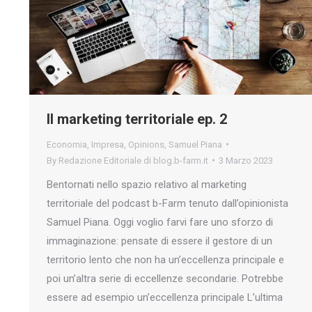
Il marketing territoriale ep. 2
Economia
,
Impresa
,
Opinions
,
Samuel Piana
By
Redazione Editoriale di blog.b-farm.it
3 Marzo 2023
Bentornati nello spazio relativo al marketing
territoriale del podcast b-Farm tenuto dall’opinionista
Samuel Piana. Oggi voglio farvi fare uno sforzo di
immaginazione: pensate di essere il gestore di un
territorio lento che non ha un’eccellenza principale e
poi un’altra serie di eccellenze secondarie. Potrebbe
essere ad esempio un’eccellenza principale L’ultima