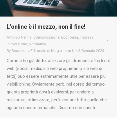
L’online è il mezzo, non il fine!
Antonio Nenna
,
Comunicazione
,
Economia
,
Impresa
,
Innovazione
,
Normativa
By
Redazione Editoriale di blog.b-farm.it
3 Gennaio 2023
Come ti ho già detto, utilizzare gli strumenti offerti dal
web (social media, siti web proprietari o siti web di
terzi) può essere estremamente utile per essere più
visibili online. Ovviamente però, nel corso del tempo,
questa proprietà dovrà evolversi, per andare a
migliorare, ottimizzare, perfezionare tutto quello che
riguarda queste tematiche. Diciamo che questo…