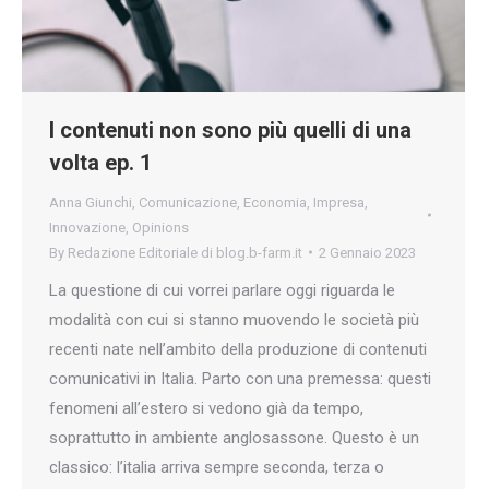
I contenuti non sono più quelli di una
volta ep. 1
Anna Giunchi
,
Comunicazione
,
Economia
,
Impresa
,
Innovazione
,
Opinions
By
Redazione Editoriale di blog.b-farm.it
2 Gennaio 2023
La questione di cui vorrei parlare oggi riguarda le
modalità con cui si stanno muovendo le società più
recenti nate nell’ambito della produzione di contenuti
comunicativi in Italia. Parto con una premessa: questi
fenomeni all’estero si vedono già da tempo,
soprattutto in ambiente anglosassone. Questo è un
classico: l’italia arriva sempre seconda, terza o