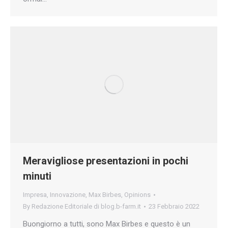
Meravigliose presentazioni in pochi
minuti
Impresa
,
Innovazione
,
Max Birbes
,
Opinions
By
Redazione Editoriale di blog.b-farm.it
23 Febbraio 2022
Buongiorno a tutti, sono Max Birbes e questo è un