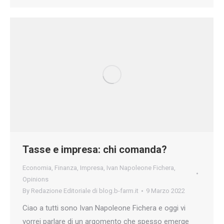
Tasse e impresa: chi comanda?
Economia
,
Finanza
,
Impresa
,
Ivan Napoleone Fichera
,
Opinions
By
Redazione Editoriale di blog.b-farm.it
9 Marzo 2022
Ciao a tutti sono Ivan Napoleone Fichera e oggi vi
vorrei parlare di un argomento che spesso emerge