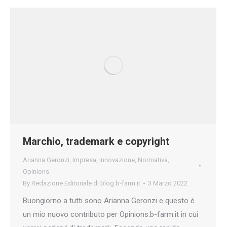
Marchio, trademark e copyright
Arianna Geronzi
,
Impresa
,
Innovazione
,
Normativa
,
Opinions
By
Redazione Editoriale di blog.b-farm.it
3 Marzo 2022
Buongiorno a tutti sono Arianna Geronzi e questo é
un mio nuovo contributo per Opinions.b-farm.it in cui