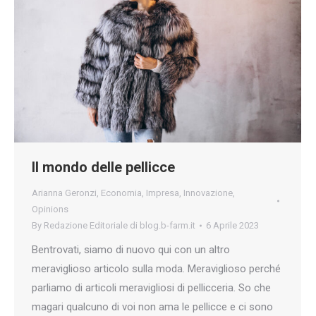
Il mondo delle pellicce
Arianna Geronzi
,
Economia
,
Impresa
,
Innovazione
,
Opinions
By
Redazione Editoriale di blog.b-farm.it
6 Aprile 2023
Bentrovati, siamo di nuovo qui con un altro
meraviglioso articolo sulla moda. Meraviglioso perché
parliamo di articoli meravigliosi di pellicceria. So che
magari qualcuno di voi non ama le pellicce e ci sono