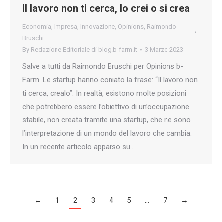
Il lavoro non ti cerca, lo crei o si crea
Economia
,
Impresa
,
Innovazione
,
Opinions
,
Raimondo
Bruschi
By
Redazione Editoriale di blog.b-farm.it
3 Marzo 2023
Salve a tutti da Raimondo Bruschi per Opinions b-
Farm. Le startup hanno coniato la frase: “Il lavoro non
ti cerca, crealo”. In realtà, esistono molte posizioni
che potrebbero essere l’obiettivo di un’occupazione
stabile, non creata tramite una startup, che ne sono
l’interpretazione di un mondo del lavoro che cambia.
In un recente articolo apparso su…
←
1
2
3
4
5
…
7
→