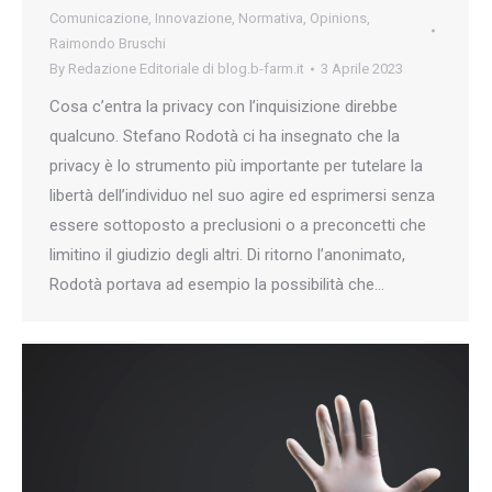
Comunicazione
,
Innovazione
,
Normativa
,
Opinions
,
Raimondo Bruschi
By
Redazione Editoriale di blog.b-farm.it
3 Aprile 2023
Cosa c’entra la privacy con l’inquisizione direbbe
qualcuno. Stefano Rodotà ci ha insegnato che la
privacy è lo strumento più importante per tutelare la
libertà dell’individuo nel suo agire ed esprimersi senza
essere sottoposto a preclusioni o a preconcetti che
limitino il giudizio degli altri. Di ritorno l’anonimato,
Rodotà portava ad esempio la possibilità che…