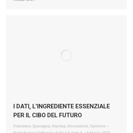
I DATI, L’INGREDIENTE ESSENZIALE
PER IL CIBO DEL FUTURO
Francesco Spacagna
,
Impresa
,
Innovazione
,
Opinions
By
Redazione Editoriale di blog.b-farm.it
6 Marzo 2023